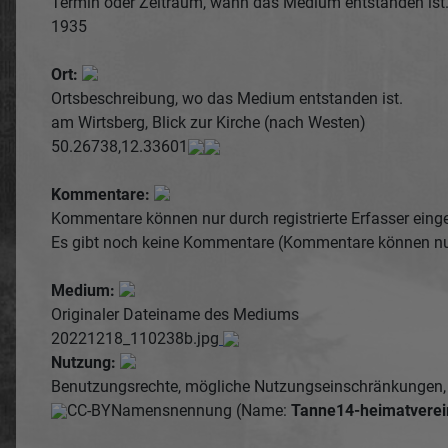
Termin oder Zeitraum, wann das Medium entstanden ist
1935
Ort:
Ortsbeschreibung, wo das Medium entstanden ist.
am Wirtsberg, Blick zur Kirche (nach Westen)
50.26738,12.33601
Kommentare:
Kommentare können nur durch registrierte Erfasser einge
Es gibt noch keine Kommentare (Kommentare können nur d
Medium:
Originaler Dateiname des Mediums
20221218_110238b.jpg
Nutzung:
Benutzungsrechte, mögliche Nutzungseinschränkungen, f
CC-BY
Namensnennung (Name:
Tanne14-heimatverei