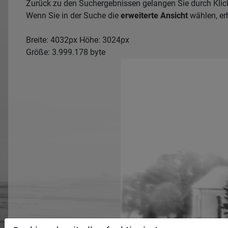
Zurück zu den Suchergebnissen gelangen Sie durch Klic
Wenn Sie in der Suche die
erweiterte Ansicht
wählen, erh
Breite: 4032px Höhe: 3024px
Größe: 3.999.178 byte