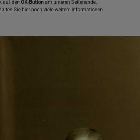
k auf den
OK-Button
am unteren Seitenende.
alten Sie hier noch viele weitere Informationen