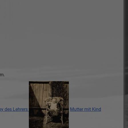
um.
y des Lehrers
Mutter mit Kind