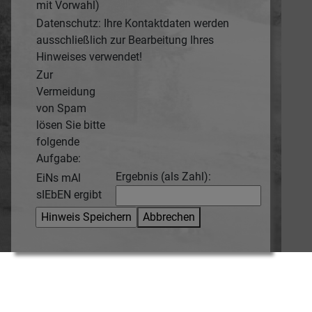
mit Vorwahl)
Datenschutz: Ihre Kontaktdaten werden
ausschließlich zur Bearbeitung Ihres
Hinweises verwendet!
Zur
Vermeidung
von Spam
lösen Sie bitte
folgende
Aufgabe:
Ergebnis (als Zahl):
EiNs mAl
sIEbEN ergibt
Abbrechen