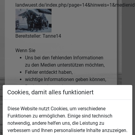
landwuest.de/index.php/page=14&hinweis=1&medieni
Bereitsteller: Tanne14
Wenn Sie
Uns bei den fehlenden Informationen
zu den Medien unterstützen möchten,
Fehler entdeckt haben,
wichtige Informationen geben können,
Rechte verletzt sehen,
Cookies, damit alles funktioniert
oder auf andere Weise hilfreich sein
können,
Diese Website nutzt Cookies, um verschiedene
tragen Sie bitte diese Anliegen hier ein und
Funktionen zu ermöglichen. Einige sind technisch
hinterlassen Sie uns, wer Sie sind und wie
notwendig, andere helfen uns, die Leistung zu
wir Sie erreichen können.
verbessern und Ihnen personalisierte Inhalte anzuzeigen.
Die Medien-ID des jeweiligen Mediums