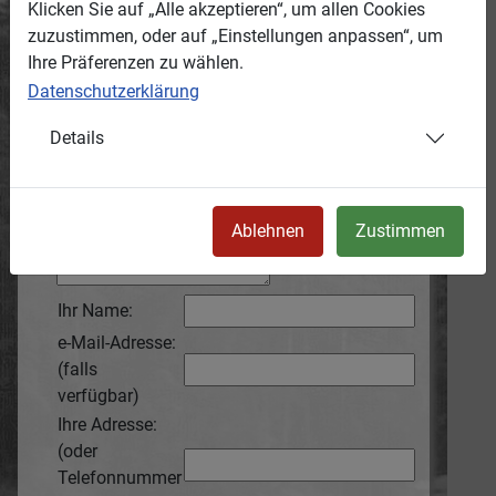
Klicken Sie auf „Alle akzeptieren“, um allen Cookies
wird automatisch mit übertragen.
zuzustimmen, oder auf „Einstellungen anpassen“, um
Anonyme Hinweise werden wir nicht
Ihre Präferenzen zu wählen.
bearbeiten!
Datenschutzerklärung
Grund:
Details
Ihr Hinweis:
Ablehnen
Zustimmen
Ihr Name:
e-Mail-Adresse:
(falls
verfügbar)
Ihre Adresse:
(oder
Telefonnummer