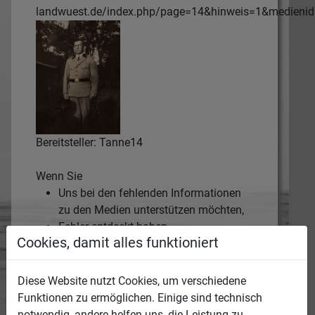
landwuest.de/index.php/page=14&hinweis=1&medieni
Bereitsteller: Tanne14
Wenn Sie
Uns bei den fehlenden Informationen
zu den Medien unterstützen möchten,
Fehler entdeckt haben,
Cookies, damit alles funktioniert
wichtige Informationen geben können,
Rechte verletzt sehen,
oder auf andere Weise hilfreich sein
Diese Website nutzt Cookies, um verschiedene
können,
Funktionen zu ermöglichen. Einige sind technisch
notwendig, andere helfen uns, die Leistung zu