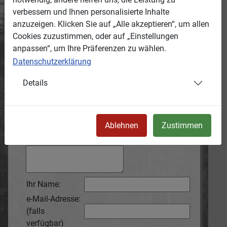
tragen Sie bitte diese Anliegen hier ein und
verbessern und Ihnen personalisierte Inhalte
hinterlassen Sie uns, wer Sie sind und wie
anzuzeigen. Klicken Sie auf „Alle akzeptieren“, um allen
wir Sie erreichen können.
Cookies zuzustimmen, oder auf „Einstellungen
Die Medien-ID des jeweiligen Mediums wird
anpassen“, um Ihre Präferenzen zu wählen.
automatisch mit übertragen.
Datenschutzerklärung
Anonyme Hinweise werden wir nicht
bearbeiten!
Details
Grund:
Ablehnen
Zustimmen
Ihr Hinweis:
Ihr Name:
e-Mail-Adresse:
(falls
verfügbar)