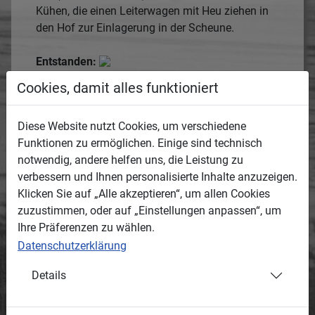
Kühen, die einen Leiterwagen mit Heu ziehen in
den Hof zur Einlagerung in der Scheune.
Entstanden:
Termin oder Zeitraum, wann das Medium
Cookies, damit alles funktioniert
entstanden ist.
1942
Diese Website nutzt Cookies, um verschiedene
geschätzt
Funktionen zu ermöglichen. Einige sind technisch
notwendig, andere helfen uns, die Leistung zu
Ort:
verbessern und Ihnen personalisierte Inhalte anzuzeigen.
Ortsbeschreibung, wo das Medium entstanden
Klicken Sie auf „Alle akzeptieren“, um allen Cookies
ist.
zuzustimmen, oder auf „Einstellungen anpassen“, um
Wernitzgrüner Weg, Blick nach Südwesten
Ihre Präferenzen zu wählen.
50.270379,12.332754
Datenschutzerklärung
Kommentare:
Details
Kommentare können nur durch registrierte
Erfasser eingestellt werden.
Es gibt noch keine Kommentare (Kommentare