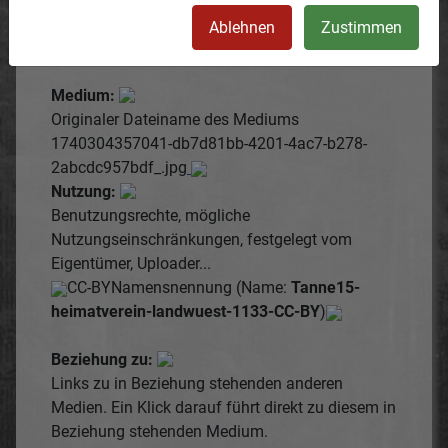
können nur durch registrierte Erfasser eingestellt
Ablehnen
Zustimmen
werden).
Medium:
Originaler Dateiname des Mediums
1740304357041-db7d81bb-4201-4ac7-b278-
2abcdc957bdf_.jpg
Nutzung:
Benutzungsrechte, mögliche
Nutzungseinschränkungen, festgelegt vom
Eigentümer, Uploader...
CC-BY
Namensnennung (Name:
Tanne15-
heimatverein-landwuest-1133-CC-BY
)
Beziehung zu:
Links zu in Beziehung stehenden anderen
Medien. Ein Klick darauf führt direkt zu diesem in
Beziehung stehenden Medium.