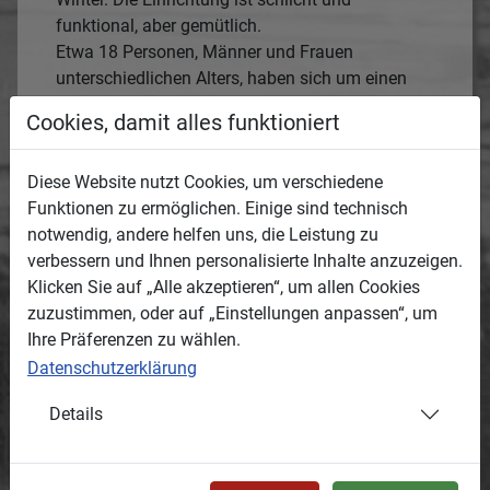
funktional, aber gemütlich.
Etwa 18 Personen, Männer und Frauen
unterschiedlichen Alters, haben sich um einen
Tisch versammelt oder stehen im Hintergrund.
Cookies, damit alles funktioniert
Die Stimmung wirkt fröhlich und ungezwungen,
es wird gelacht, getrunken und musiziert. Ein
Diese Website nutzt Cookies, um verschiedene
älterer Mann mit markantem Schnurrbart spielt
Funktionen zu ermöglichen. Einige sind technisch
ein Akkordeon. Auf dem Tisch stehen zahlreiche
notwendig, andere helfen uns, die Leistung zu
Gläser und Krüge, wahrscheinlich mit Bier oder
verbessern und Ihnen personalisierte Inhalte anzuzeigen.
anderen Getränken gefüllt. Die Kleidung der
Klicken Sie auf „Alle akzeptieren“, um allen Cookies
Anwesenden ist ordentlich bis festlich – Männer
zuzustimmen, oder auf „Einstellungen anpassen“, um
tragen Anzüge oder Uniformen, Frauen schlichte
Ihre Präferenzen zu wählen.
Kleider mit Schmuck.
Das Foto vermittelt einen warmen, menschlichen
Datenschutzerklärung
Moment inmitten einer schwierigen Zeit. Es ist
Details
ein eindrucksvolles Zeugnis des Alltagslebens
auf dem Land, in dem Gemeinschaft, Musik und
Geselligkeit trotz schwieriger Umstände gepflegt