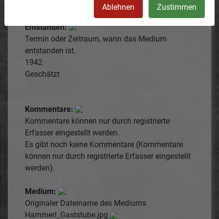
wurden.
Ablehnen
Zustimmen
Entstanden:
Termin oder Zeitraum, wann das Medium
entstanden ist.
1942
Geschätzt
Kommentare:
Kommentare können nur durch registrierte
Erfasser eingestellt werden.
Es gibt noch keine Kommentare (Kommentare
können nur durch registrierte Erfasser eingestellt
werden).
Medium:
Originaler Dateiname des Mediums
Hammerl_Gaststube.jpg