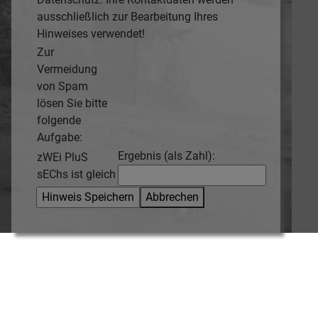
ausschließlich zur Bearbeitung Ihres
Hinweises verwendet!
Zur
Vermeidung
von Spam
lösen Sie bitte
folgende
Aufgabe:
Ergebnis (als Zahl):
zWEi PluS
sEChs ist gleich
Abbrechen