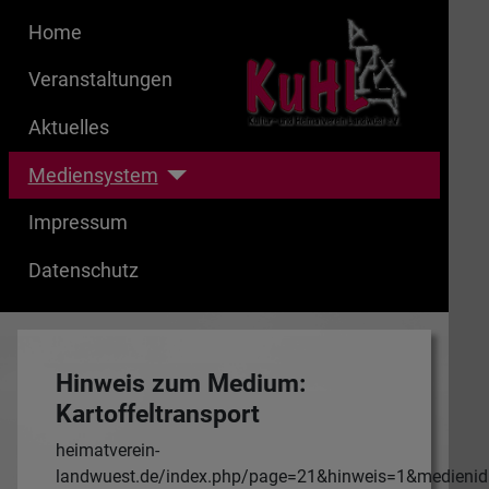
Home
Veranstaltungen
Aktuelles
Mediensystem
Impressum
Datenschutz
Hinweis zum Medium:
Kartoffeltransport
heimatverein-
landwuest.de/index.php/page=21&hinweis=1&medieni