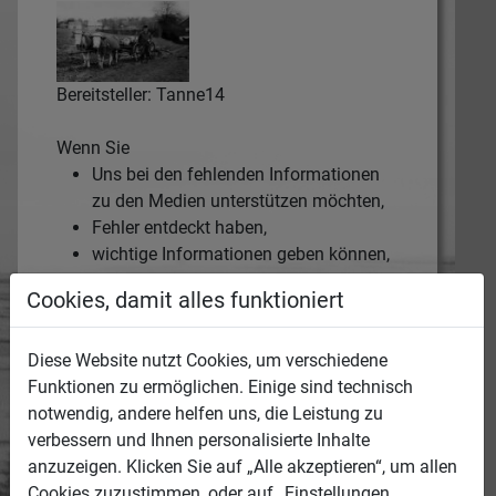
Bereitsteller: Tanne14
Wenn Sie
Uns bei den fehlenden Informationen
zu den Medien unterstützen möchten,
Fehler entdeckt haben,
wichtige Informationen geben können,
Rechte verletzt sehen,
Cookies, damit alles funktioniert
oder auf andere Weise hilfreich sein
können,
Diese Website nutzt Cookies, um verschiedene
tragen Sie bitte diese Anliegen hier ein und
Funktionen zu ermöglichen. Einige sind technisch
hinterlassen Sie uns, wer Sie sind und wie
notwendig, andere helfen uns, die Leistung zu
wir Sie erreichen können.
verbessern und Ihnen personalisierte Inhalte
Die Medien-ID des jeweiligen Mediums wird
anzuzeigen. Klicken Sie auf „Alle akzeptieren“, um allen
automatisch mit übertragen.
Cookies zuzustimmen, oder auf „Einstellungen