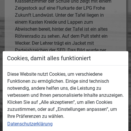
Klassenzimmer der Schule und zeigt mit einem
Zeigestock auf eine Flurkarte der LPG Frohe
Zukunft Landwüst. Unter der Tafel liegen in
einem Kasten Kreide und Lappen zum
Abwischen bereit, hinter der Tafel ist ein altes
Röhrenradio zu sehen. Auf dem Pult steht ein
Wecker. Der Lehrer trägt ein Jacket mit
Parteiabzeichen der SED. Das Bild wurde per
Hand retuschiert (Rahmen der Tafel, rechte
Cookies, damit alles funktioniert
Schulter, Wand hinter dem Stuhl).
Diese Website nutzt Cookies, um verschiedene
Entstanden:
Funktionen zu ermöglichen. Einige sind technisch
Termin oder Zeitraum, wann das Medium
notwendig, andere helfen uns, die Leistung zu
entstanden ist.
verbessern und Ihnen personalisierte Inhalte anzuzeigen.
1960
Klicken Sie auf „Alle akzeptieren“, um allen Cookies
geschätzt
zuzustimmen, oder auf „Einstellungen anpassen“, um
Ihre Präferenzen zu wählen.
Ort:
Datenschutzerklärung
Ortsbeschreibung, wo das Medium entstanden