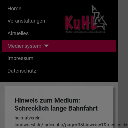
Home
Veranstaltungen
Aktuelles
Mediensystem
Impressum
Datenschutz
Hinweis zum Medium:
Schrecklich lange Bahnfahrt
heimatverein-
landwuest.de/index.php/page=3&hinweis=1&medienid