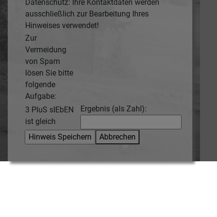
Datenschutz: Ihre Kontaktdaten werden
ausschließlich zur Bearbeitung Ihres
Hinweises verwendet!
Zur
Vermeidung
von Spam
lösen Sie bitte
folgende
Aufgabe:
Ergebnis (als Zahl):
3 PluS sIEbEN
ist gleich
Abbrechen