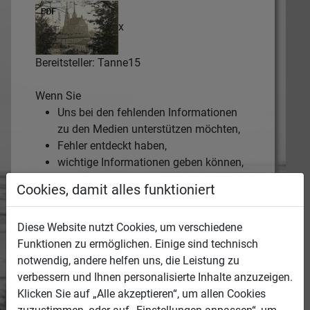
x
Bereitsteller: Tanne15
Wenn Sie
Uns bei den fehlenden Informationen
zu den Medien unterstützen möchten,
Fehler entdeckt haben,
wichtige Informationen geben können,
Rechte verletzt sehen,
Cookies, damit alles funktioniert
oder auf andere Weise hilfreich sein
können,
Diese Website nutzt Cookies, um verschiedene
tragen Sie bitte diese Anliegen hier ein und
Funktionen zu ermöglichen. Einige sind technisch
hinterlassen Sie uns, wer Sie sind und wie
notwendig, andere helfen uns, die Leistung zu
wir Sie erreichen können.
verbessern und Ihnen personalisierte Inhalte anzuzeigen.
Die Medien-ID des jeweiligen Mediums wird
Klicken Sie auf „Alle akzeptieren“, um allen Cookies
automatisch mit übertragen.