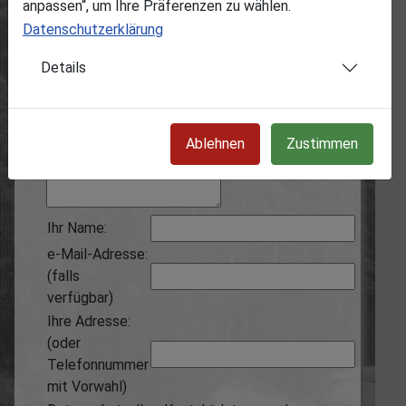
anpassen“, um Ihre Präferenzen zu wählen.
Anonyme Hinweise werden wir nicht
Datenschutzerklärung
bearbeiten!
Details
Grund:
Ablehnen
Zustimmen
Ihr Hinweis:
Ihr Name:
e-Mail-Adresse:
(falls
verfügbar)
Ihre Adresse:
(oder
Telefonnummer
mit Vorwahl)