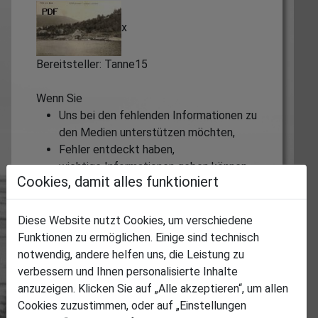
x
Bereitsteller: Tanne15
Wenn Sie
Uns bei den fehlenden Informationen zu
den Medien unterstützen möchten,
Fehler entdeckt haben,
wichtige Informationen geben können,
Cookies, damit alles funktioniert
Rechte verletzt sehen,
oder auf andere Weise hilfreich sein
können,
Diese Website nutzt Cookies, um verschiedene
Funktionen zu ermöglichen. Einige sind technisch
tragen Sie bitte diese Anliegen hier ein und
notwendig, andere helfen uns, die Leistung zu
hinterlassen Sie uns, wer Sie sind und wie wir
verbessern und Ihnen personalisierte Inhalte
Sie erreichen können.
anzuzeigen. Klicken Sie auf „Alle akzeptieren“, um allen
Die Medien-ID des jeweiligen Mediums wird
Cookies zuzustimmen, oder auf „Einstellungen
automatisch mit übertragen.