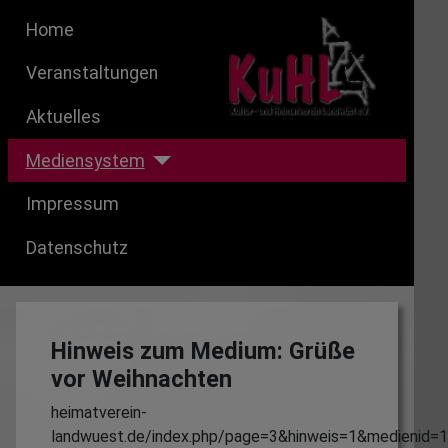
Home
Veranstaltungen
Aktuelles
Mediensystem
Impressum
Datenschutz
Hinweis zum Medium: Grüße
vor Weihnachten
heimatverein-
landwuest.de/index.php/page=3&hinweis=1&medienid=