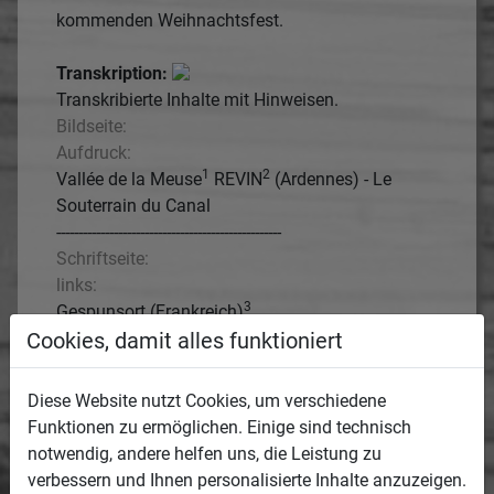
kommenden Weihnachtsfest.
Transkription:
Transkribierte Inhalte mit Hinweisen.
Bildseite:
Aufdruck:
1
2
Vallée de la Meuse
REVIN
(Ardennes) - Le
Souterrain du Canal
---------------------------------------------------
Schriftseite:
links:
3
Gespunsort (Frankreich)
7 12 14
Cookies, damit alles funktioniert
Euer Hochwürden
Herr Pfarrer Gebhardt!
Diese Website nutzt Cookies, um verschiedene
Erlaube mir hiermit
Funktionen zu ermöglichen. Einige sind technisch
aus den Feindeslande besten
notwendig, andere helfen uns, die Leistung zu
Grusse zu senden, begleiten
verbessern und Ihnen personalisierte Inhalte anzuzeigen.