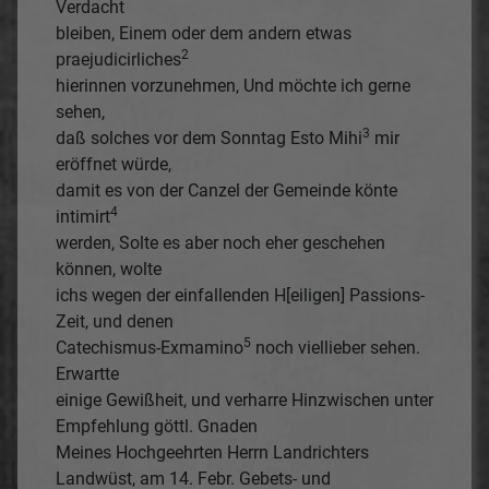
Verdacht
bleiben, Einem oder dem andern etwas
2
praejudicirliches
hierinnen vorzunehmen, Und möchte ich gerne
sehen,
3
daß solches vor dem Sonntag Esto Mihi
mir
eröffnet würde,
damit es von der Canzel der Gemeinde könte
4
intimirt
werden, Solte es aber noch eher geschehen
können, wolte
ichs wegen der einfallenden H[eiligen] Passions-
Zeit, und denen
5
Catechismus-Exmamino
noch viellieber sehen.
Erwartte
einige Gewißheit, und verharre Hinzwischen unter
Empfehlung göttl. Gnaden
Meines Hochgeehrten Herrn Landrichters
Landwüst, am 14. Febr. Gebets- und