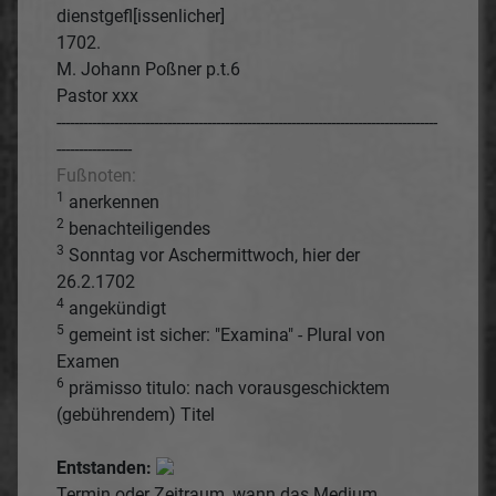
dienstgefl[issenlicher]
1702.
M. Johann Poßner p.t.6
Pastor xxx
--------------------------------------------------------------------------------------
-----------------
Fußnoten:
1
anerkennen
2
benachteiligendes
3
Sonntag vor Aschermittwoch, hier der
26.2.1702
4
angekündigt
5
gemeint ist sicher: "Examina" - Plural von
Examen
6
prämisso titulo: nach vorausgeschicktem
(gebührendem) Titel
Entstanden:
Termin oder Zeitraum, wann das Medium