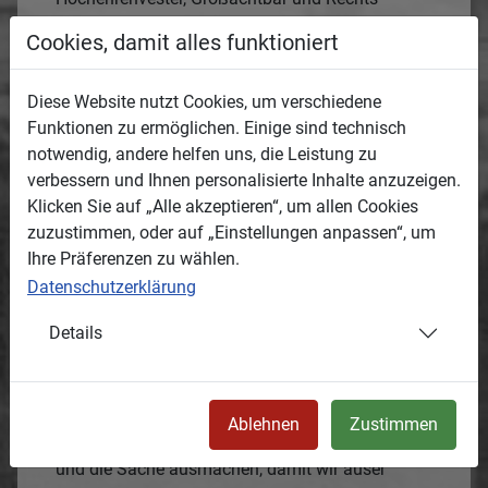
Wohlgelahrter,
Cookies, damit alles funktioniert
sonders Hochgeehrter Herr Landrichter,
Vornehmer Gönner!
Diese Website nutzt Cookies, um verschiedene
Demselben seynd mein Gebet und Dienste an
Funktionen zu ermöglichen. Einige sind technisch
vor! Und berichte,
notwendig, andere helfen uns, die Leistung zu
wie daß ich hiesige Kirchrechnung in solchen
verbessern und Ihnen personalisierte Inhalte anzuzeigen.
Standte gebracht,
Klicken Sie auf „Alle akzeptieren“, um allen Cookies
daß sie, ohne Mühe, in kurzer Zeit, kan vollzogen
zuzustimmen, oder auf „Einstellungen anpassen“, um
werden,
Ihre Präferenzen zu wählen.
Wann ich dann nicht wisen kan, ob der Herr
Landrichter,
Datenschutzerklärung
oder die Herren Inspectores solcher
Details
beyzuwohnen oder
1
abzunehmen und zu justificieren
belieben
möchten, Alß wolle
derselbe mit hochgedachten Herrn Inspectoren
Ablehnen
Zustimmen
daraus reden,
und die Sache ausmachen, damit wir auser