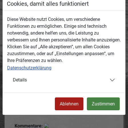
gepflanzt. Im Hintergrund die ehemalige
Cookies, damit alles funktioniert
Gemeindeverwaltung, heute Verwaltung des
Museums
Diese Website nutzt Cookies, um verschiedene
Funktionen zu ermöglichen. Einige sind technisch
Entstanden:
notwendig, andere helfen uns, die Leistung zu
Termin oder Zeitraum, wann das Medium
verbessern und Ihnen personalisierte Inhalte anzuzeigen.
entstanden ist.
Klicken Sie auf „Alle akzeptieren“, um allen Cookies
1932
zuzustimmen, oder auf „Einstellungen anpassen“, um
1930iger jahre nach Machtergreifung der
Ihre Präferenzen zu wählen.
Nationalsozialisten
Datenschutzerklärung
Ort:
Details
Ortsbeschreibung, wo das Medium entstanden
ist.
vor der emeligen Gemeindeverwaltung, an
Ablehnen
Zustimmen
Rohrbacher Str. , Blick nach südwesten
50.2701,12.33154
Kommentare: