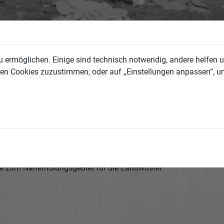
 ermöglichen. Einige sind technisch notwendig, andere helfen un
allen Cookies zuzustimmen, oder auf „Einstellungen anpassen“, u
oberen Haarmühlteichs
.
e zum Naherholungsgebiet für die Landwüster.