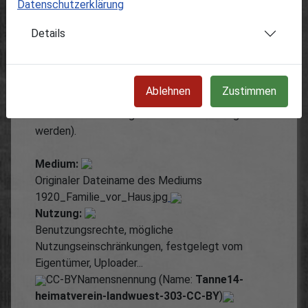
Datenschutzerklärung
50.27299,12.33005
Details
Kommentare:
Kommentare können nur durch registrierte
Erfasser eingestellt werden.
Ablehnen
Zustimmen
Es gibt noch keine Kommentare (Kommentare
können nur durch registrierte Erfasser eingestellt
werden).
Medium:
Originaler Dateiname des Mediums
1920_Familie_vor_Haus.jpg
Nutzung:
Benutzungsrechte, mögliche
Nutzungseinschränkungen, festgelegt vom
Eigentümer, Uploader...
CC-BY
Namensnennung (Name:
Tanne14-
heimatverein-landwuest-303-CC-BY
)