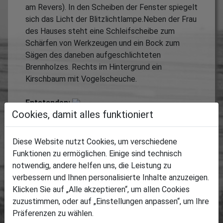
am Revers). In den Scheiben der Fenster spiegelt
sich das Licht der Blitzlichtlampe.Neben der Frau
des Hauses steht eine Schleifscheibe zum
Schärfen von Werkzeugen und ein Bock zum
Sägen des daneben aufgeschlichteten
Brennholzes. Rechts im Hintergrund ein
Kirschbaum mit Vogelscheuche.
Entstanden:
Cookies, damit alles funktioniert
Termin oder Zeitraum, wann das Medium
entstanden ist.
1920
Diese Website nutzt Cookies, um verschiedene
geschätzt
Funktionen zu ermöglichen. Einige sind technisch
notwendig, andere helfen uns, die Leistung zu
Ort:
verbessern und Ihnen personalisierte Inhalte anzuzeigen.
Ortsbeschreibung, wo das Medium entstanden
Klicken Sie auf „Alle akzeptieren“, um allen Cookies
ist.
zuzustimmen, oder auf „Einstellungen anpassen“, um Ihre
vor dem Haus der späteren Bauernschänke, Blick
Präferenzen zu wählen.
nach Süden