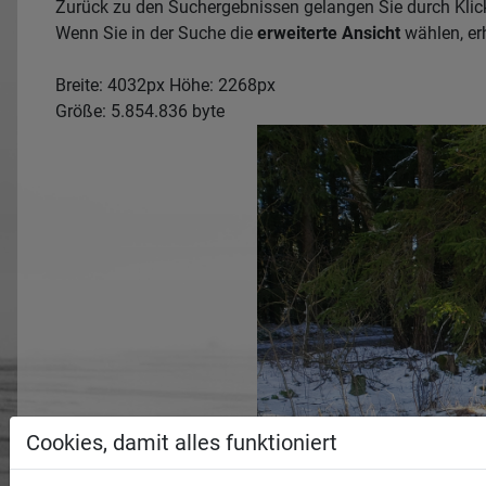
Zurück zu den Suchergebnissen gelangen Sie durch Klic
Wenn Sie in der Suche die
erweiterte Ansicht
wählen, erh
Breite: 4032px Höhe: 2268px
Größe: 5.854.836 byte
Cookies, damit alles funktioniert