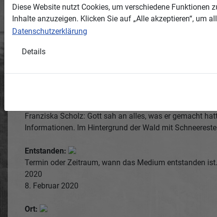
Diese Website nutzt Cookies, um verschiedene Funktionen zu
Inhalte anzuzeigen. Klicken Sie auf „Alle akzeptieren“, um 
Datenschutzerklärung
Details
Beschreibung:
Hier wird das Medium näher beschrieben.
Am neu eingerichteten und von Skulpturen gesäumten Be
Franziska Scholz: Gott sah an alles, was er gemacht hatt
Informationen. Im Hintergrund der Wald mit Schneeresten
Entstanden:
Termin oder Zeitraum, wann das Medium entstanden ist
2020
8. Februar 2020
Ort: