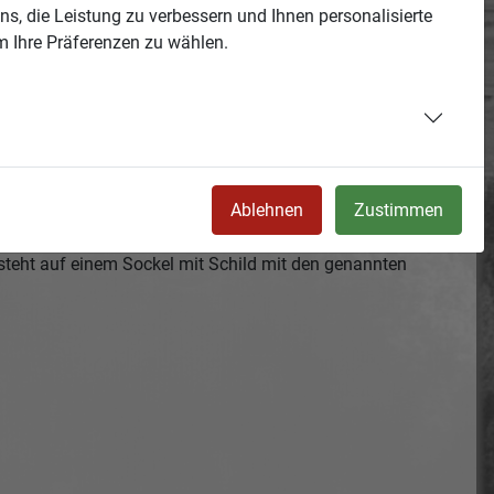
s, die Leistung zu verbessern und Ihnen personalisierte
m Ihre Präferenzen zu wählen.
Ablehnen
Zustimmen
üst steht am Streitweg die Skulptur „Kleine Frau“ von
r steht auf einem Sockel mit Schild mit den genannten