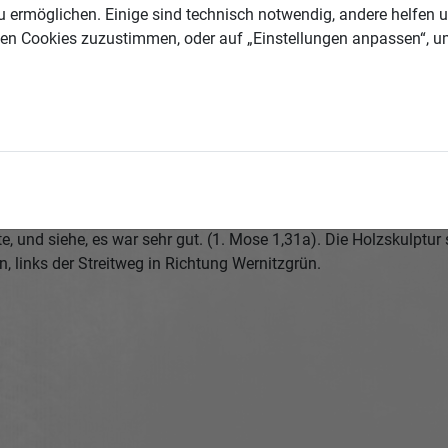
 ermöglichen. Einige sind technisch notwendig, andere helfen un
allen Cookies zuzustimmen, oder auf „Einstellungen anpassen“, u
sinnungsweg von Erlbach über Luby (Schönbach) bis nach Landw
e, und siehe, es war sehr gut. (1. Mose 1,31a). Die Holzskulptu
, links der Streitweg in Richtung Wernitzgrün.
.