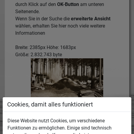
durch Klick auf den
OK-Button
am unteren
Seitenende.
Wenn Sie in der Suche die
erweiterte Ansicht
wählen, erhalten Sie hier noch viele weitere
Informationen
Breite: 2385px Höhe: 1683px
Größe: 2.832.743 byte
Cookies, damit alles funktioniert
Beschreibung:
Hier wird das Medium näher beschrieben.
Diese Website nutzt Cookies, um verschiedene
Rauchender Meiler im Hochwald, Köhler bei der
Funktionen zu ermöglichen. Einige sind technisch