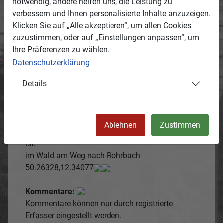
Arbeit, im Hintergrund Wasserbehälter, Wartburg,
notwendig, andere helfen uns, die Leistung zu
Hütte, der Meiler wurde 1970 durch Eberhard
verbessern und Ihnen personalisierte Inhalte anzuzeigen.
Puggel in Betrieb genommen.
Klicken Sie auf „Alle akzeptieren“, um allen Cookies
zuzustimmen, oder auf „Einstellungen anpassen“, um
Entstanden:
Ihre Präferenzen zu wählen.
Termin oder Zeitraum, wann das Medium
Datenschutzerklärung
entstanden ist.
Details
1980
wahrscheinlich Anfang der 1980iger Jahre
Ort:
Ablehnen
Zustimmen
Ortsbeschreibung, wo das Medium entstanden
ist.
im Wald am Weg nach Rohrbach
50.26328,12.34077
Kommentare:
Kommentare können nur durch registrierte
Erfasser eingestellt werden.