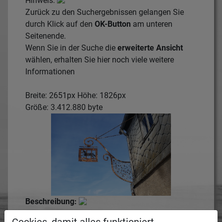
Hinweis:
Zurück zu den Suchergebnissen gelangen Sie
durch Klick auf den
OK-Button
am unteren
Seitenende.
Wenn Sie in der Suche die
erweiterte Ansicht
wählen, erhalten Sie hier noch viele weitere
Informationen
Breite: 2651px Höhe: 1826px
Größe: 3.412.880 byte
Beschreibung:
Hier wird das Medium näher beschrieben.
Cookies, damit alles funktioniert