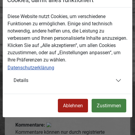
Ein aus Eisen geschmiedetes Wirtshausschild
mit Bemalung zeigt ein schwarzes Ross ohne
Diese Website nutzt Cookies, um verschiedene
Reiter, mit Zaumzeug und Sattel , der Träger ist
Funktionen zu ermöglichen. Einige sind technisch
mit vielen kleinen Rosen verziert. Das Schild
notwendig, andere helfen uns, die Leistung zu
wurde 1835 hergestellt.
verbessern und Ihnen personalisierte Inhalte anzuzeigen.
Klicken Sie auf „Alle akzeptieren“, um allen Cookies
Entstanden:
zuzustimmen, oder auf „Einstellungen anpassen“, um
Termin oder Zeitraum, wann das Medium
Ihre Präferenzen zu wählen.
entstanden ist.
2021
Datenschutzerklärung
Details
Ort:
Ortsbeschreibung, wo das Medium entstanden
ist.
am Schwarzen Roß, Blick nach Norden
Ablehnen
Zustimmen
50.26816,12.33435
Kommentare:
Kommentare können nur durch registrierte