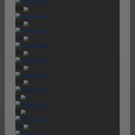
829
229
230
398
693
718
67
68
740