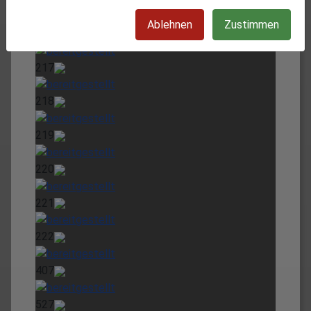
Ablehnen
Zustimmen
216
217
218
219
220
221
222
407
527