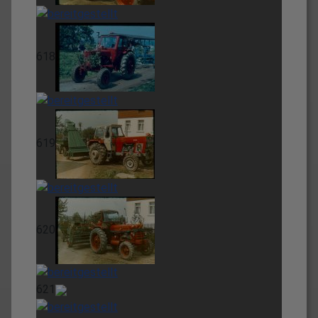
618
619
620
621