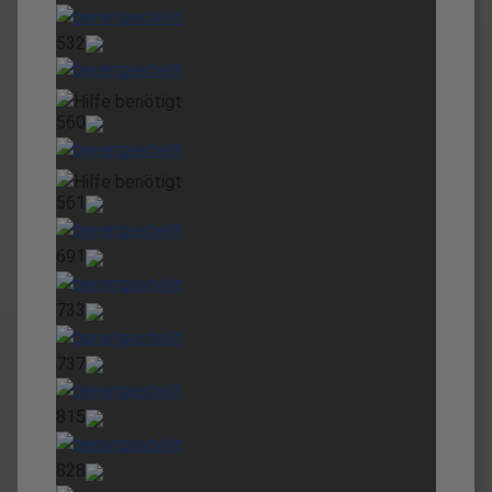
532
560
561
691
733
737
815
828