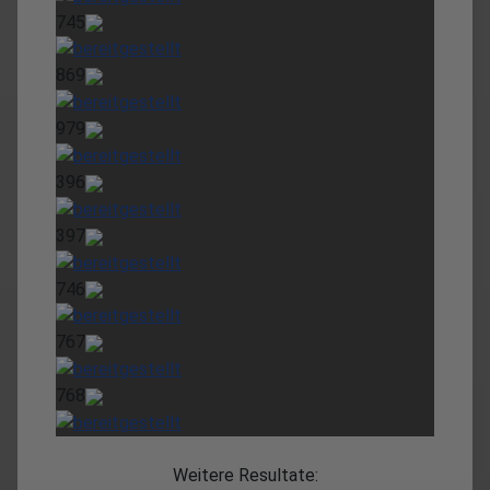
745
869
979
396
397
746
767
768
Weitere Resultate: