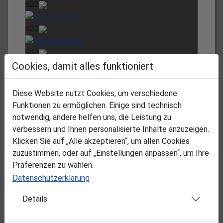
622
623
624
Cookies, damit alles funktioniert
625
Diese Website nutzt Cookies, um verschiedene
626
Funktionen zu ermöglichen. Einige sind technisch
notwendig, andere helfen uns, die Leistung zu
627
verbessern und Ihnen personalisierte Inhalte anzuzeigen.
Klicken Sie auf „Alle akzeptieren“, um allen Cookies
628
zuzustimmen, oder auf „Einstellungen anpassen“, um Ihre
Präferenzen zu wählen.
629
Datenschutzerklärung
723
Details
215