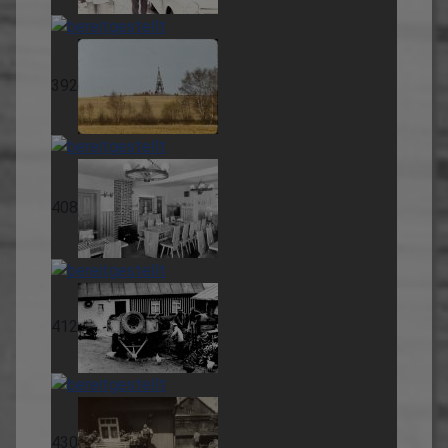
392
408
412
430