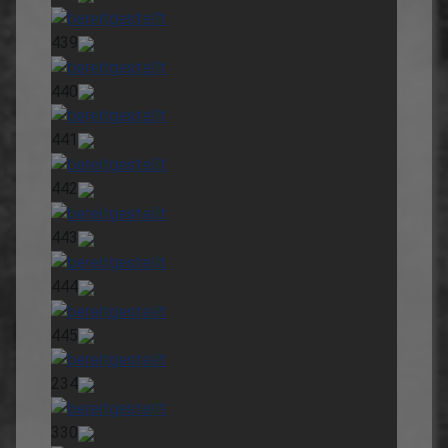
439
440
441
442
443
444
445
234
330