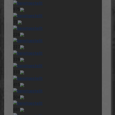
975
72
226
227
329
333
415
504
681