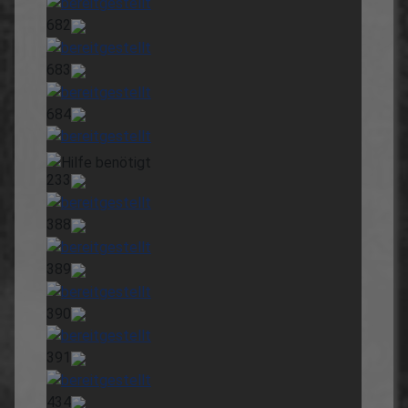
682
683
684
233
388
389
390
391
434