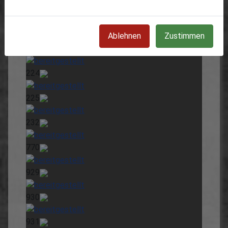
747
Ablehnen
Zustimmen
748
224
225
232
770
929
930
931